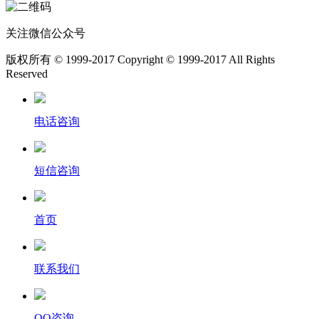
关注微信公众号
版权所有 © 1999-2017 Copyright © 1999-2017 All Rights
Reserved
电话咨询
短信咨询
首页
联系我们
QQ咨询