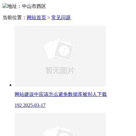
地址：中山市西区
当前位置：
网站首页
>
常见问题
网站建设中应该怎么避免数据库被别人下载
192
2025-03-17