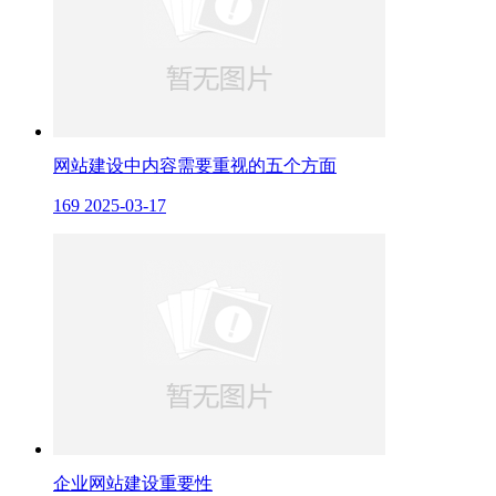
网站建设中内容需要重视的五个方面
169
2025-03-17
企业网站建设重要性