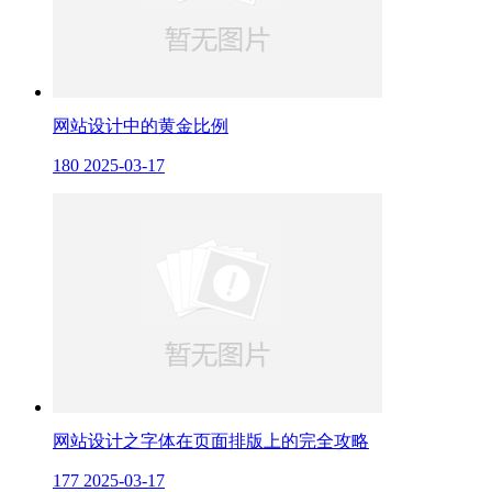
网站设计中的黄金比例
180
2025-03-17
网站设计之字体在页面排版上的完全攻略
177
2025-03-17