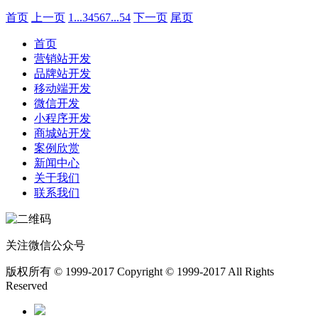
首页
上一页
1
...
3
4
5
6
7
...
54
下一页
尾页
首页
营销站开发
品牌站开发
移动端开发
微信开发
小程序开发
商城站开发
案例欣赏
新闻中心
关于我们
联系我们
关注微信公众号
版权所有 © 1999-2017 Copyright © 1999-2017 All Rights
Reserved