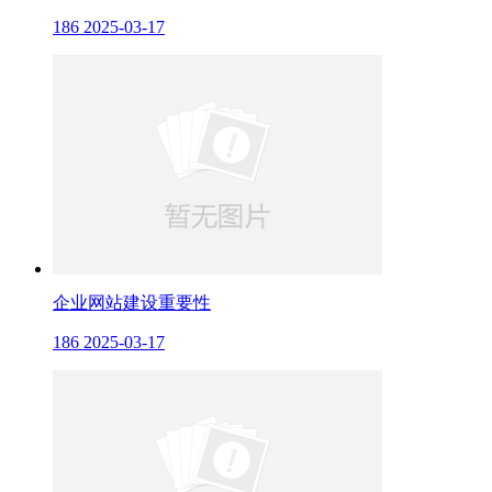
186
2025-03-17
企业网站建设重要性
186
2025-03-17