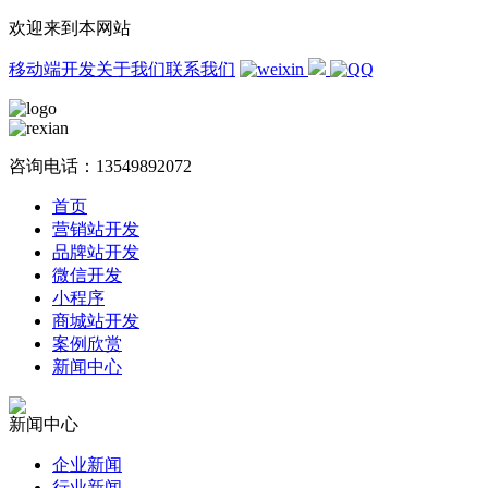
欢迎来到本网站
移动端开发
关于我们
联系我们
咨询电话：
13549892072
首页
营销站开发
品牌站开发
微信开发
小程序
商城站开发
案例欣赏
新闻中心
新闻中心
企业新闻
行业新闻